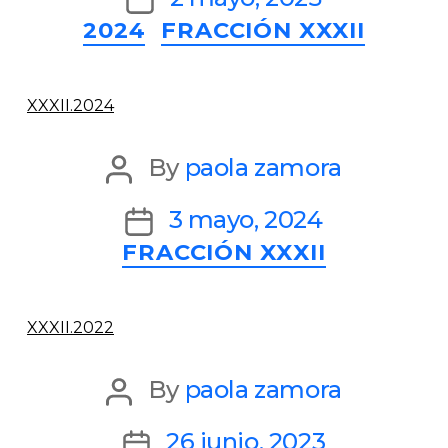
Categories
2024
FRACCIÓN XXXII
date
XXXII.2024
Post
By
paola zamora
author
Post
3 mayo, 2024
Categories
FRACCIÓN XXXII
date
XXXII.2022
Post
By
paola zamora
author
Post
26 junio, 2023