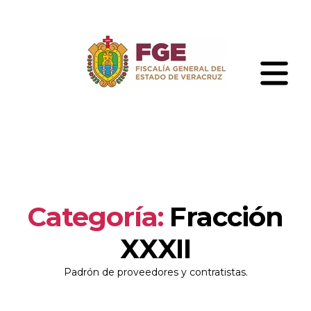
Skip
to
the
content
Fiscalía
General
del
Estado
de
Veracruz
Categoría:
Fracción
XXXII
Padrón de proveedores y contratistas.