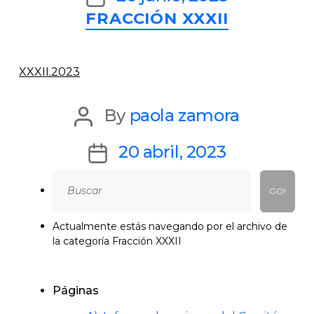
Categories
FRACCIÓN XXXII
date
XXXII.2023
Post
By
paola zamora
author
Post
20 abril, 2023
date
Search
for:
Actualmente estás navegando por el archivo de
la categoría Fracción XXXII
Páginas