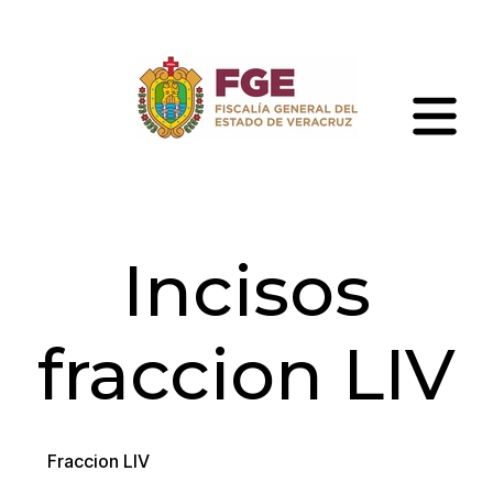
Skip
to
the
content
Fiscalía
General
del
Estado
de
Incisos
Veracruz
fraccion LIV
Fraccion LIV