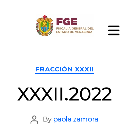
Skip
to
the
content
Fiscalía
General
del
Estado
Categories
de
FRACCIÓN XXXII
Veracruz
XXXII.2022
Post
By
paola zamora