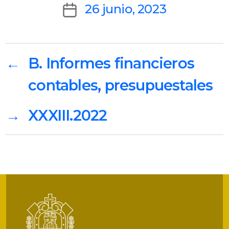
author
Post
26 junio, 2023
date
←
B. Informes financieros
contables, presupuestales
→
XXXIII.2022