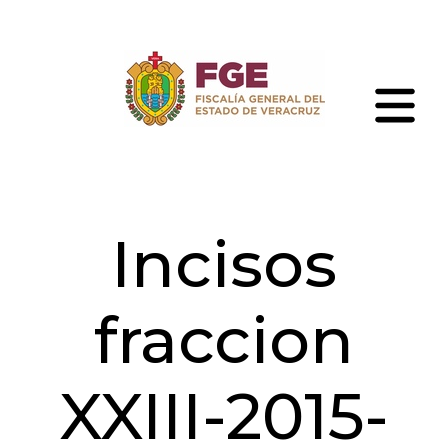
Skip
to
the
content
Fiscalía
General
del
Estado
de
Incisos
Veracruz
fraccion
XXIII-2015-