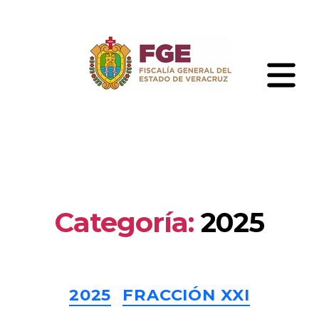
Skip
to
the
content
Fiscalía
General
del
Estado
de
Veracruz
Categoría:
2025
Categories
2025
FRACCIÓN XXI