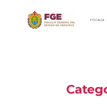
Skip
to
the
content
FISCALÍA
Fiscalía
General
del
Estado
de
Veracruz
Catego