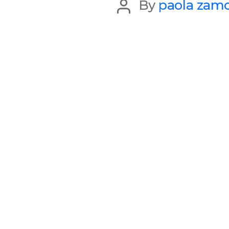
Post
By
paola zam
author