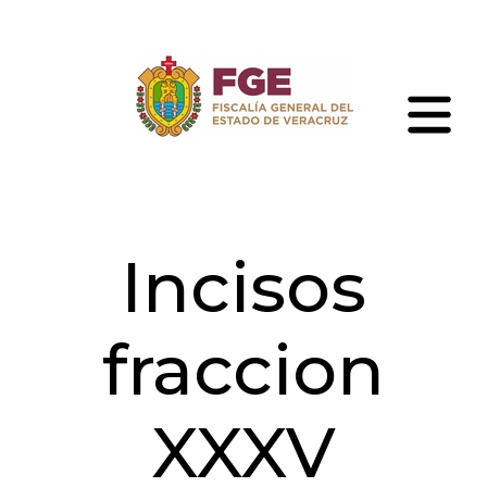
Skip
to
the
content
Fiscalía
General
del
Estado
de
Incisos
Veracruz
fraccion
XXXV