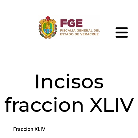
Skip
to
the
content
Fiscalía
General
del
Estado
de
Incisos
Veracruz
fraccion XLIV
Fraccion XLIV