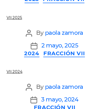
VII.2025
Post
By
paola zamora
author
Post
2 mayo, 2025
Categories
2024
FRACCIÓN VII
date
VII.2024
Post
By
paola zamora
author
Post
3 mayo, 2024
Categories
FRACCIÓN VII
date