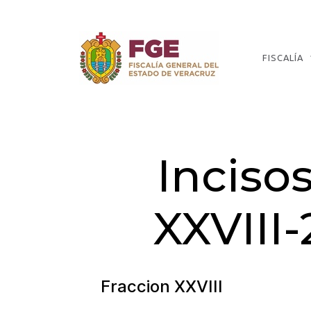
Skip
to
the
content
FISCALÍA
Fiscalía
General
del
Estado
Incisos
de
Veracruz
XXVIII-
Fraccion XXVIII