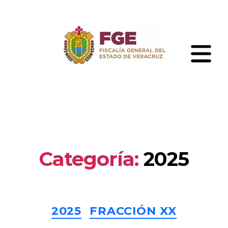
Skip
to
the
content
Fiscalía
General
del
Estado
de
Veracruz
Categoría:
2025
Categories
2025
FRACCIÓN XX