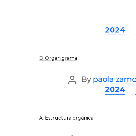
2024
B. Organigrama
Post
By
paola zamo
2024
author
A. Estructura orgánica