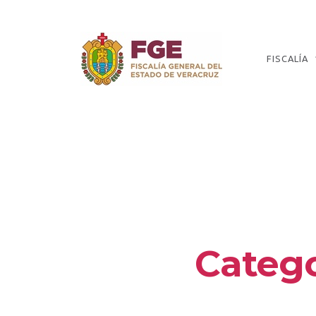
Skip
to
the
content
FISCALÍA
Fiscalía
General
del
Estado
de
Veracruz
Catego