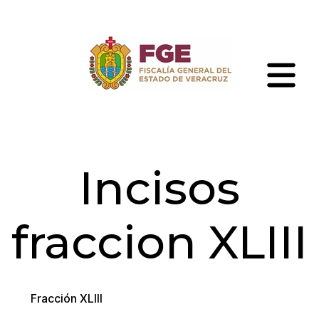
Skip
to
the
content
Fiscalía
General
del
Estado
de
Incisos
Veracruz
fraccion XLIII
Fracción XLIII