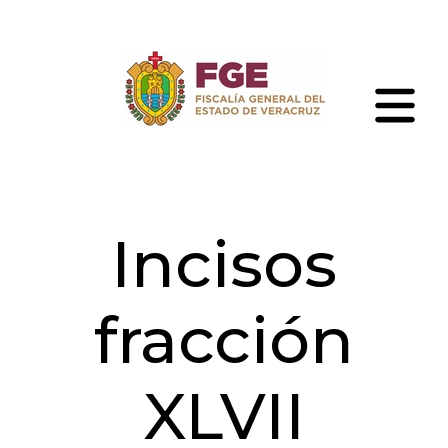
Skip
to
the
content
Fiscalía
General
del
Estado
de
Incisos
Veracruz
fracción
XLVII