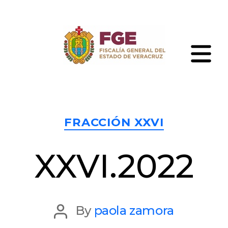
Skip
to
the
content
Fiscalía
General
del
Estado
Categories
de
FRACCIÓN XXVI
Veracruz
XXVI.2022
Post
By
paola zamora