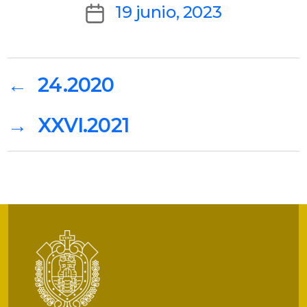
author
Post
19 junio, 2023
date
←
24.2020
→
XXVI.2021