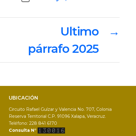
date
Ultimo
→
párrafo 2025
UBICACIÓN
Circuito Rafael Guízar y Valencia No. 707, Colonia
Reserva Territorial C.P. 91096 Xalapa, Veracruz.
Teléfono: 228 841 6170
Consulta N°