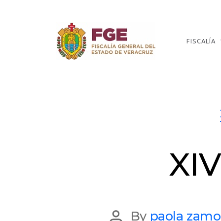
Skip
to
the
content
FISCALÍA
Fiscalía
General
del
Estado
de
Veracruz
XIV
Post
By
paola zamo