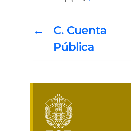
author
←
C. Cuenta
Pública