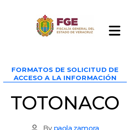
Skip
to
the
content
Fiscalía
General
del
Estado
Categories
de
FORMATOS DE SOLICITUD DE
Veracruz
ACCESO A LA INFORMACIÓN
TOTONACO
Post
By
paola zamora