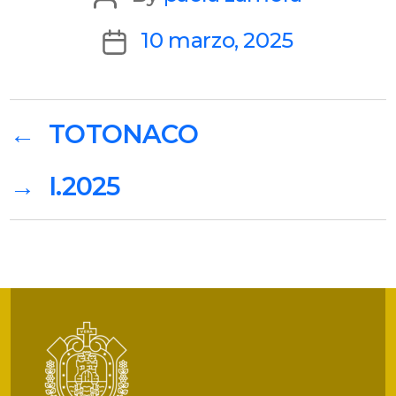
author
Post
10 marzo, 2025
date
←
TOTONACO
→
I.2025